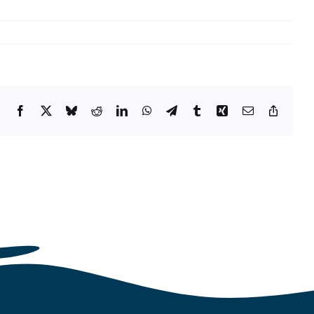
Facebook
X
Bluesky
Reddit
LinkedIn
WhatsApp
Telegram
Tumblr
Xing
Email
Copy
Link