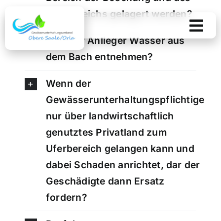
Skip
Uferbereichs gelagert werden?
to
content
Darf der Anlieger Wasser aus
dem Bach entnehmen?
Wenn der
Gewässerunterhaltungspflichtige
nur über landwirtschaftlich
genutztes Privatland zum
Uferbereich gelangen kann und
dabei Schaden anrichtet, dar der
Geschädigte dann Ersatz
fordern?