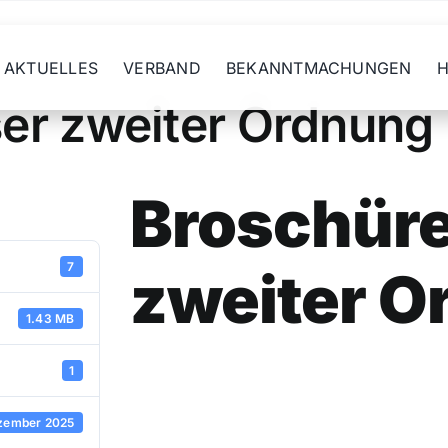
AKTUELLES
VERBAND
BEKANNTMACHUNGEN
H
er zweiter Ordnung
Broschür
7
zweiter O
1.43 MB
1
zember 2025