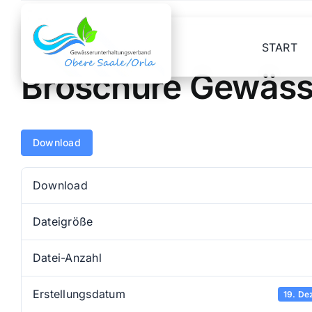
Skip
to
content
START
Broschüre Gewäss
Download
Download
Dateigröße
Datei-Anzahl
Erstellungsdatum
19. De